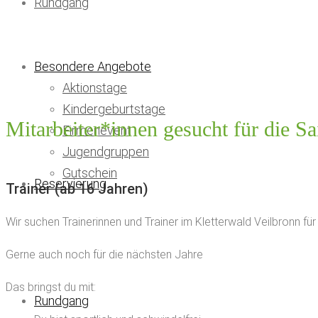
Rundgang
Besondere Angebote
Aktionstage
Kindergeburtstage
Mitarbeiter*innen gesucht für die S
Firmenevent
Jugendgruppen
Gutschein
Reservierung
Trainer (ab 16 Jahren)
Wir suchen Trainerinnen und Trainer im Kletterwald Veilbronn fü
Gerne auch noch für die nächsten Jahre
Das bringst du mit:
Rundgang