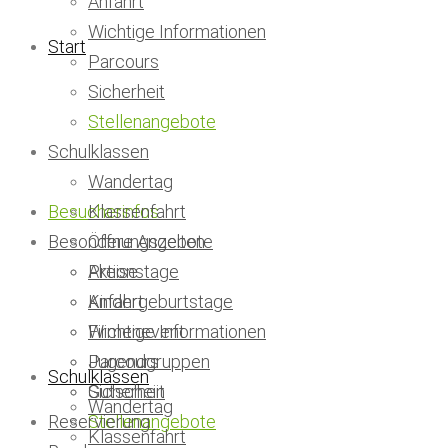
Anfahrt
Wichtige Informationen
Start
Parcours
Sicherheit
Stellenangebote
Schulklassen
Wandertag
Besucherinfos
Klassenfahrt
Besondere Angebote
Öffnungszeiten
Preise
Aktionstage
Anfahrt
Kindergeburtstage
Wichtige Informationen
Firmenevent
Parcours
Jugendgruppen
Schulklassen
Sicherheit
Gutschein
Wandertag
Reservierung
Stellenangebote
Klassenfahrt