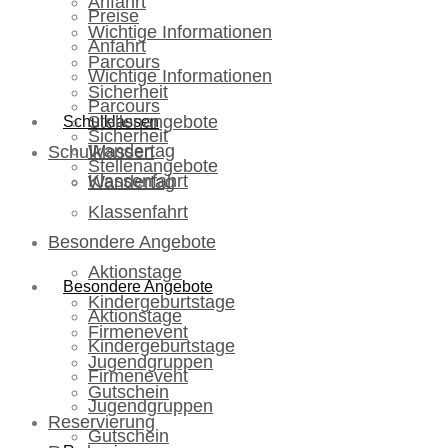
Anfahrt
Preise
Wichtige Informationen
Anfahrt
Parcours
Wichtige Informationen
Sicherheit
Parcours
Stellenangebote
Schulklassen
Sicherheit
Wandertag
Schulklassen
Stellenangebote
Klassenfahrt
Wandertag
Klassenfahrt
Besondere Angebote
Aktionstage
Besondere Angebote
Kindergeburtstage
Aktionstage
Firmenevent
Kindergeburtstage
Jugendgruppen
Firmenevent
Gutschein
Jugendgruppen
Reservierung
Gutschein