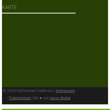
KARTE
© 2026 Kletterwald Veilbronn |
Impressum
|
Datenschutz
| Mit ♥ von
jacor digital